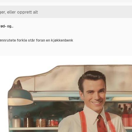
rød- og…
rønnrutete forkle står foran en kjøkkenbenk