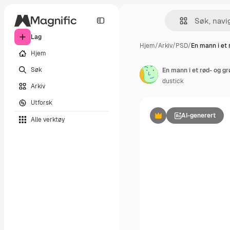
Lag
Hjem
/
Arkiv
/
PSD
/
En mann i et 
Hjem
Søk
En mann i et rød- og g
dustick
Arkiv
Utforsk
AI-generert
Alle verktøy
Premium