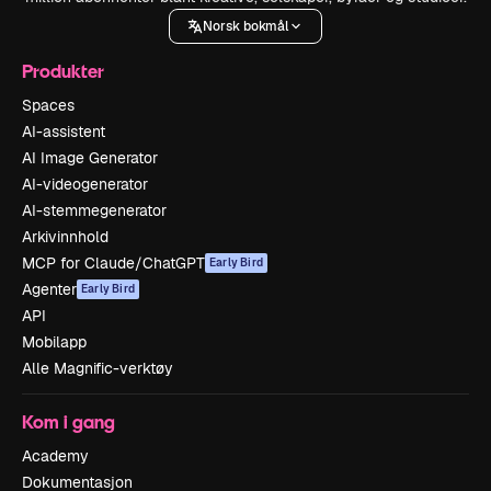
Norsk bokmål
Produkter
Spaces
AI-assistent
AI Image Generator
AI-videogenerator
AI-stemmegenerator
Arkivinnhold
MCP for Claude/ChatGPT
Early Bird
Agenter
Early Bird
API
Mobilapp
Alle Magnific-verktøy
Kom i gang
Academy
Dokumentasjon