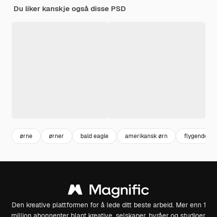
Du liker kanskje også disse PSD
ørne
ørner
bald eagle
amerikansk ørn
flygende ør
Den kreative plattformen for å lede ditt beste arbeid. Mer enn 1
million abonnenter blant kreative, selskaper, byråer og studioer.