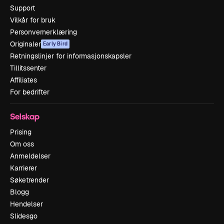
Support
Vilkår for bruk
Personvernerklæring
Originaler
Early Bird
Retningslinjer for informasjonskapsler
Tillitssenter
Affiliates
For bedrifter
Selskap
Prising
Om oss
Anmeldelser
Karrierer
Søketrender
Blogg
Hendelser
Slidesgo