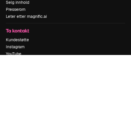
Selg innhold
Presserom
Leter etter magnific.ai
Ta kontakt
Kundestøtte
Instagram
YouTube
LinkedIn
TikTok
Discord
X
Reddit
Copyright © 2010-
2026
Freepik Company S.L.U.
Alle rettigheter
forbeholdt
.