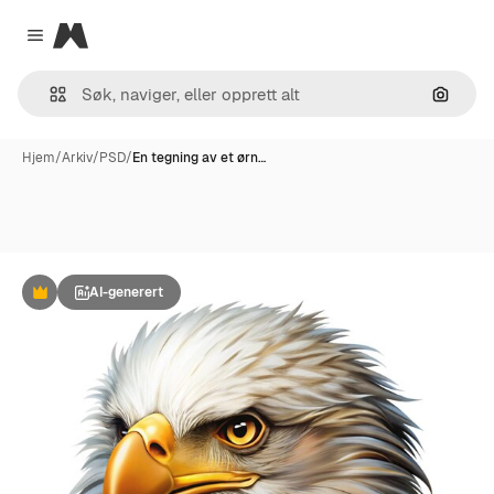
Magnific
Close menu
Søk ett
Hjem
/
Arkiv
/
PSD
/
En tegning av et ørn…
AI-generert
Premium