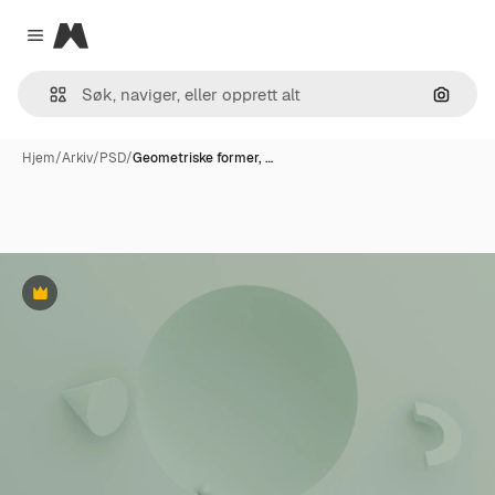
Magnific
Close menu
Søk ett
Hjem
/
Arkiv
/
PSD
/
Geometriske former, …
Premium