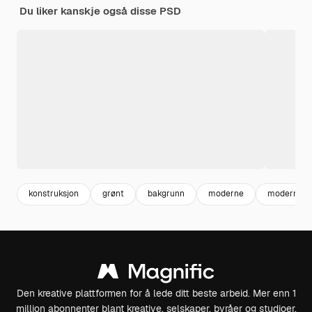
Du liker kanskje også disse PSD
konstruksjon
grønt
bakgrunn
moderne
moderne
Den kreative plattformen for å lede ditt beste arbeid. Mer enn 1
million abonnenter blant kreative, selskaper, byråer og studioer.