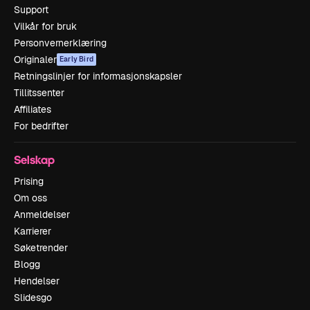
Support
Vilkår for bruk
Personvernerklæring
Originaler
Early Bird
Retningslinjer for informasjonskapsler
Tillitssenter
Affiliates
For bedrifter
Selskap
Prising
Om oss
Anmeldelser
Karrierer
Søketrender
Blogg
Hendelser
Slidesgo