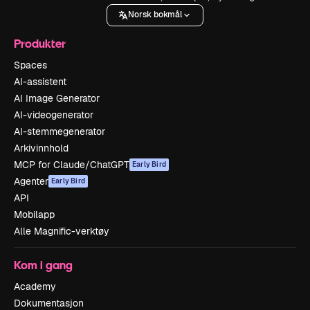
Norsk bokmål
Produkter
Spaces
AI-assistent
AI Image Generator
AI-videogenerator
AI-stemmegenerator
Arkivinnhold
MCP for Claude/ChatGPT
Early Bird
Agenter
Early Bird
API
Mobilapp
Alle Magnific-verktøy
Kom i gang
Academy
Dokumentasjon