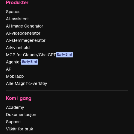
Produkter
Spaces
AI-assistent
AI Image Generator
AI-videogenerator
AI-stemmegenerator
Arkivinnhold
MCP for Claude/ChatGPT
Early Bird
Agenter
Early Bird
API
Mobilapp
Alle Magnific-verktøy
Kom i gang
Academy
Dokumentasjon
Support
Vilkår for bruk