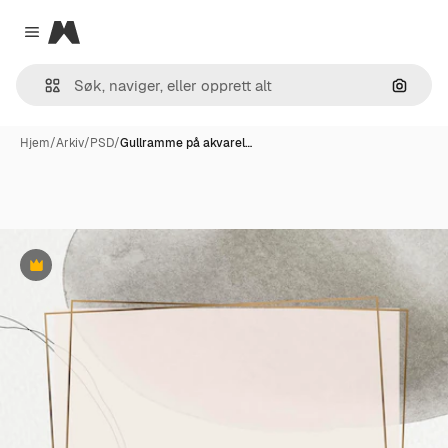
Magnific
Close menu
Søk ett
Hjem
/
Arkiv
/
PSD
/
Gullramme på akvarel…
Premium