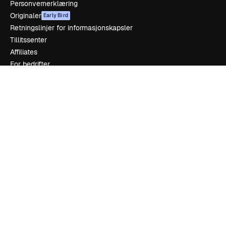
Personvernerklæring
Originaler
Early Bird
Retningslinjer for informasjonskapsler
Tillitssenter
Affiliates
For bedrifter
Selskap
Prising
Om oss
Anmeldelser
Karrierer
Søketrender
Blogg
Hendelser
Slidesgo
Selg innhold
Presserom
Leter etter magnific.ai