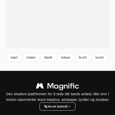
svart
maleri
blank
luksus
brunt
kunst
gu
Den kreative plattformen for å lede ditt beste arbeid. Mer enn 1
million abonnenter blant kreative, selskaper, byråer og studioer.
Norsk bokmål