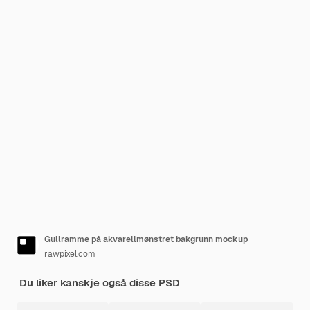
Gullramme på akvarellmønstret bakgrunn mockup
rawpixel.com
Du liker kanskje også disse PSD