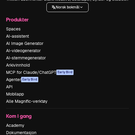
Norsk bokmål
Produkter
Spaces
AI-assistent
AI Image Generator
AI-videogenerator
AI-stemmegenerator
Arkivinnhold
MCP for Claude/ChatGPT
Early Bird
Agenter
Early Bird
API
Mobilapp
Alle Magnific-verktøy
Kom i gang
Academy
Dokumentasjon