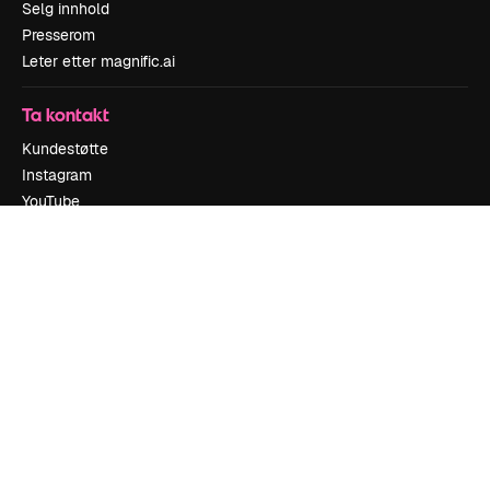
Selg innhold
Presserom
Leter etter magnific.ai
Ta kontakt
Kundestøtte
Instagram
YouTube
LinkedIn
TikTok
Discord
X
Reddit
Copyright © 2010-
2026
Freepik Company S.L.U.
Alle rettigheter
forbeholdt
.