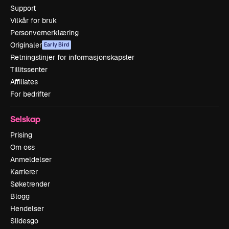
Support
Vilkår for bruk
Personvernerklæring
Originaler
Early Bird
Retningslinjer for informasjonskapsler
Tillitssenter
Affiliates
For bedrifter
Selskap
Prising
Om oss
Anmeldelser
Karrierer
Søketrender
Blogg
Hendelser
Slidesgo