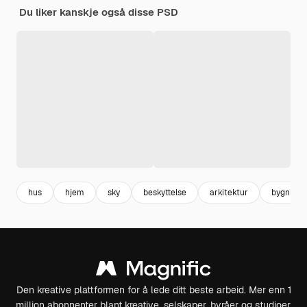
Du liker kanskje også disse PSD
hus
hjem
sky
beskyttelse
arkitektur
bygning
Den kreative plattformen for å lede ditt beste arbeid. Mer enn 1
million abonnenter blant kreative, selskaper, byråer og studioer.