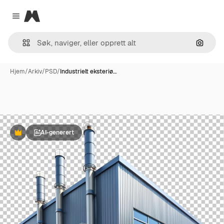
Magnific
Close menu
Søk ett
Hjem
/
Arkiv
/
PSD
/
Industrielt eksteriø…
AI-generert
Premium