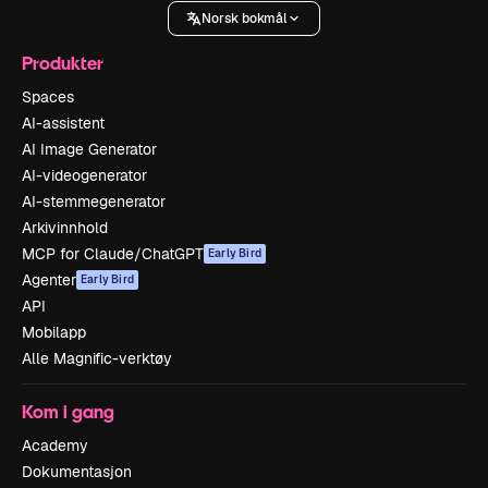
Norsk bokmål
Produkter
Spaces
AI-assistent
AI Image Generator
AI-videogenerator
AI-stemmegenerator
Arkivinnhold
MCP for Claude/ChatGPT
Early Bird
Agenter
Early Bird
API
Mobilapp
Alle Magnific-verktøy
Kom i gang
Academy
Dokumentasjon