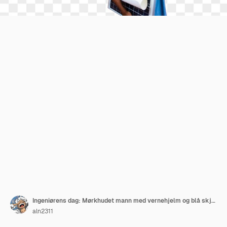
Ingeniørens dag: Mørkhudet mann med vernehjelm og blå skjorte isolert. Ingeniør holder et fotovoltaisk solcellepanel
aln2311