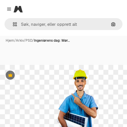
Magnific
Close menu
Søk ett
Hjem
/
Arkiv
/
PSD
/
Ingeniørens dag: Mør…
Premium