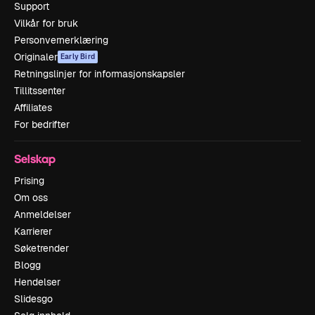
Support
Vilkår for bruk
Personvernerklæring
Originaler
Early Bird
Retningslinjer for informasjonskapsler
Tillitssenter
Affiliates
For bedrifter
Selskap
Prising
Om oss
Anmeldelser
Karrierer
Søketrender
Blogg
Hendelser
Slidesgo