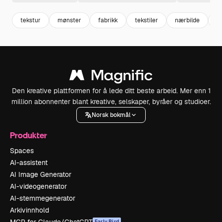
tekstur
mønster
fabrikk
tekstiler
nærbilde
fo
Den kreative plattformen for å lede ditt beste arbeid. Mer enn 1
million abonnenter blant kreative, selskaper, byråer og studioer.
Norsk bokmål
Produkter
Spaces
AI-assistent
AI Image Generator
AI-videogenerator
AI-stemmegenerator
Arkivinnhold
Early Bird