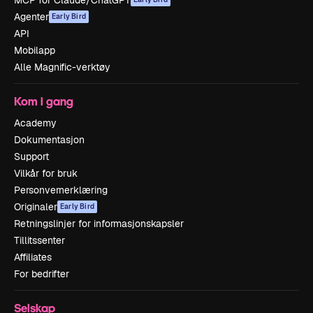
MCP for Claude/ChatGPT
Agenter
Early Bird
API
Mobilapp
Alle Magnific-verktøy
Kom i gang
Academy
Dokumentasjon
Support
Vilkår for bruk
Personvernerklæring
Originaler
Early Bird
Retningslinjer for informasjonskapsler
Tillitssenter
Affiliates
For bedrifter
Selskap