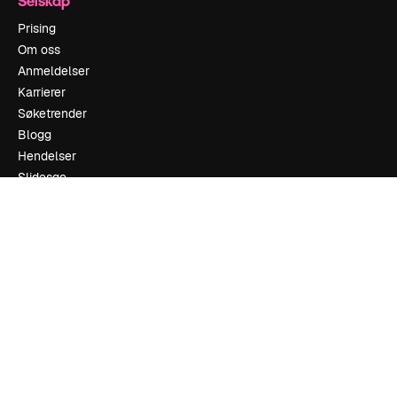
Selskap
Prising
Om oss
Anmeldelser
Karrierer
Søketrender
Blogg
Hendelser
Slidesgo
Selg innhold
Presserom
Leter etter magnific.ai
Ta kontakt
Kundestøtte
Instagram
YouTube
LinkedIn
TikTok