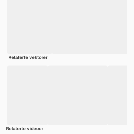
Relaterte vektorer
Relaterte videoer
Premium
Premium