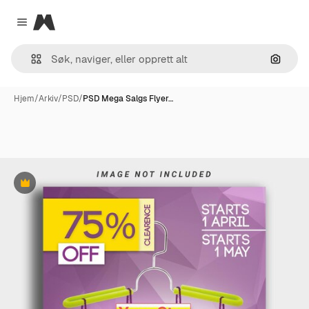
Magnific
Close menu
Søk ett
Hjem
/
Arkiv
/
PSD
/
PSD Mega Salgs Flyer…
Premium