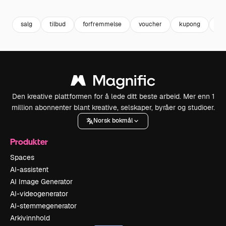
salg
tilbud
forfremmelse
voucher
kupong
me
Den kreative plattformen for å lede ditt beste arbeid. Mer enn 1
million abonnenter blant kreative, selskaper, byråer og studioer.
Norsk bokmål
Produkter
Spaces
AI-assistent
AI Image Generator
AI-videogenerator
AI-stemmegenerator
Arkivinnhold