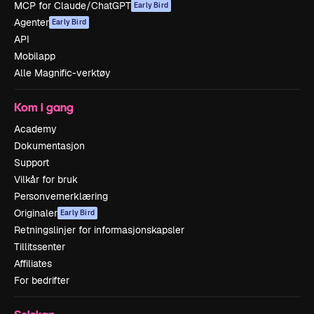
MCP for Claude/ChatGPT
Early Bird
Agenter
Early Bird
API
Mobilapp
Alle Magnific-verktøy
Kom i gang
Academy
Dokumentasjon
Support
Vilkår for bruk
Personvernerklæring
Originaler
Early Bird
Retningslinjer for informasjonskapsler
Tillitssenter
Affiliates
For bedrifter