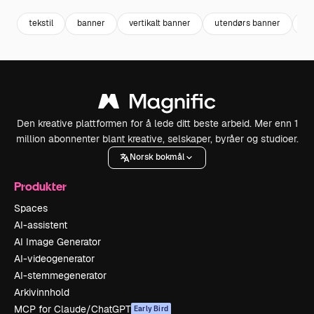
tekstil
banner
vertikalt banner
utendørs banner
3D
Den kreative plattformen for å lede ditt beste arbeid. Mer enn 1
million abonnenter blant kreative, selskaper, byråer og studioer.
Norsk bokmål
Produkter
Spaces
AI-assistent
AI Image Generator
AI-videogenerator
AI-stemmegenerator
Arkivinnhold
MCP for Claude/ChatGPT
Early Bird