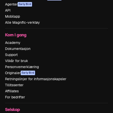
Agenter
Early Bird
API
Mobilapp
Alle Magnific-verktøy
Kom i gang
Academy
Dokumentasjon
Support
Vilkår for bruk
Personvernerklæring
Originaler
Early Bird
Retningslinjer for informasjonskapsler
Tillitssenter
Affiliates
For bedrifter
Selskap