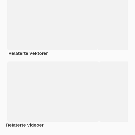
Relaterte vektorer
Relaterte videoer
Premium
Premium
Premium
Premium