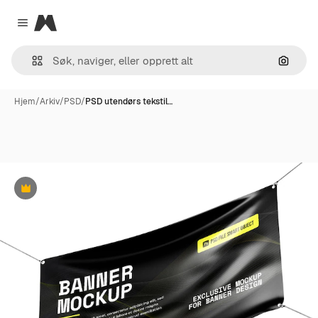
Magnific
Close menu
Søk ett
Hjem
/
Arkiv
/
PSD
/
PSD utendørs tekstil…
Premium