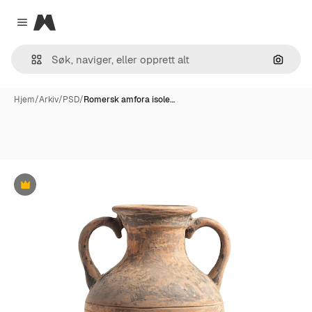
Magnific
Close menu
Søk ett
Hjem
/
Arkiv
/
PSD
/
Romersk amfora isole…
Premium