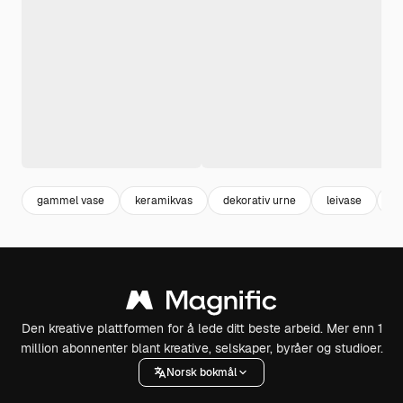
gammel vase
keramikvas
dekorativ urne
leivase
b
Den kreative plattformen for å lede ditt beste arbeid. Mer enn 1
million abonnenter blant kreative, selskaper, byråer og studioer.
Norsk bokmål