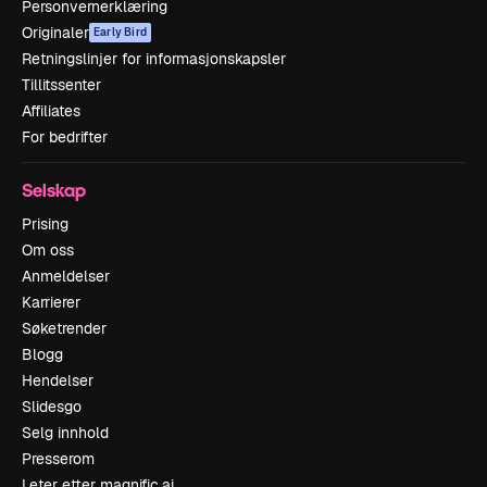
Personvernerklæring
Originaler
Early Bird
Retningslinjer for informasjonskapsler
Tillitssenter
Affiliates
For bedrifter
Selskap
Prising
Om oss
Anmeldelser
Karrierer
Søketrender
Blogg
Hendelser
Slidesgo
Selg innhold
Presserom
Leter etter magnific.ai