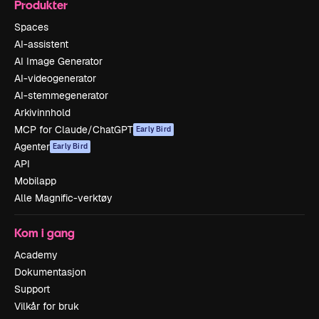
Produkter
Spaces
AI-assistent
AI Image Generator
AI-videogenerator
AI-stemmegenerator
Arkivinnhold
MCP for Claude/ChatGPT
Early Bird
Agenter
Early Bird
API
Mobilapp
Alle Magnific-verktøy
Kom i gang
Academy
Dokumentasjon
Support
Vilkår for bruk