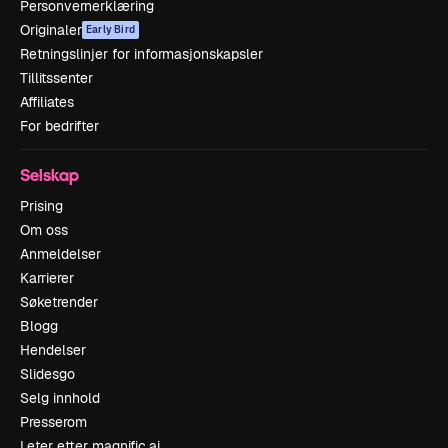
Personvernerklæring
Originaler
Early Bird
Retningslinjer for informasjonskapsler
Tillitssenter
Affiliates
For bedrifter
Selskap
Prising
Om oss
Anmeldelser
Karrierer
Søketrender
Blogg
Hendelser
Slidesgo
Selg innhold
Presserom
Leter etter magnific.ai