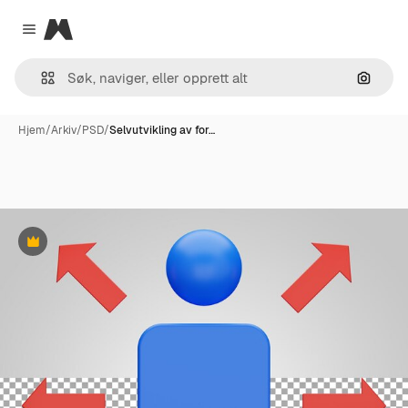
Magnific
Close menu
Søk ett
Hjem
/
Arkiv
/
PSD
/
Selvutvikling av for…
Premium