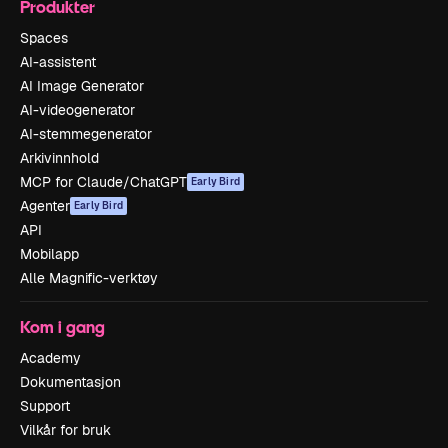
Produkter
Spaces
AI-assistent
AI Image Generator
AI-videogenerator
AI-stemmegenerator
Arkivinnhold
MCP for Claude/ChatGPT
Early Bird
Agenter
Early Bird
API
Mobilapp
Alle Magnific-verktøy
Kom i gang
Academy
Dokumentasjon
Support
Vilkår for bruk