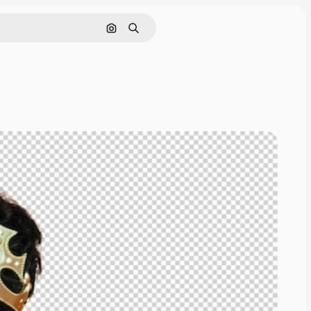
Søk etter bilde
Søk