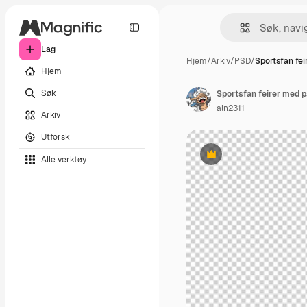
Lag
Hjem
/
Arkiv
/
PSD
/
Sportsfan fe
Hjem
Søk
Sportsfan feirer med p
aln2311
Arkiv
Utforsk
Alle verktøy
Premium