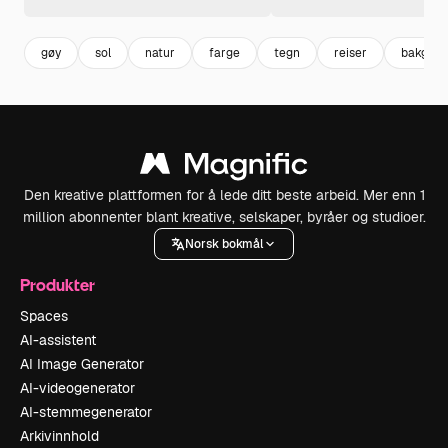
gøy
sol
natur
farge
tegn
reiser
bakgrun
Den kreative plattformen for å lede ditt beste arbeid. Mer enn 1
million abonnenter blant kreative, selskaper, byråer og studioer.
Norsk bokmål
Produkter
Spaces
AI-assistent
AI Image Generator
AI-videogenerator
AI-stemmegenerator
Arkivinnhold