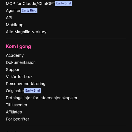
MCP for Claude/ChatGPT
Early Bird
Agenter
Early Bird
API
Mobilapp
Alle Magnific-verktøy
Kom i gang
Academy
Dokumentasjon
Support
Vilkår for bruk
Personvernerklæring
Originaler
Early Bird
Retningslinjer for informasjonskapsler
Tillitssenter
Affiliates
For bedrifter