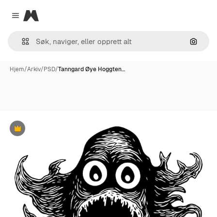
Magnific
Close menu
Søk ett
Hjem
/
Arkiv
/
PSD
/
Tanngard Øye Hoggten…
Premium