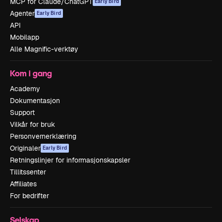
MCP for Claude/ChatGPT
Early Bird
Agenter
Early Bird
API
Mobilapp
Alle Magnific-verktøy
Kom i gang
Academy
Dokumentasjon
Support
Vilkår for bruk
Personvernerklæring
Originaler
Early Bird
Retningslinjer for informasjonskapsler
Tillitssenter
Affiliates
For bedrifter
Selskap