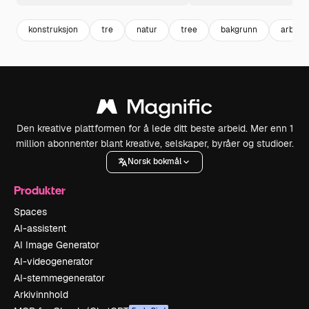
konstruksjon
tre
natur
tree
bakgrunn
arbeid
Den kreative plattformen for å lede ditt beste arbeid. Mer enn 1
million abonnenter blant kreative, selskaper, byråer og studioer.
Norsk bokmål
Produkter
Spaces
AI-assistent
AI Image Generator
AI-videogenerator
AI-stemmegenerator
Arkivinnhold