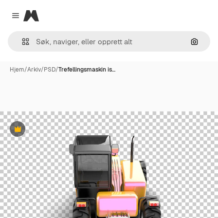
Magnific
Close menu
Søk ett
Hjem
/
Arkiv
/
PSD
/
Trefellingsmaskin is…
Premium