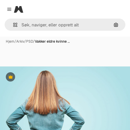
Magnific
Close menu
Søk ett
Hjem
/
Arkiv
/
PSD
/
Vakker eldre kvinne …
Premium