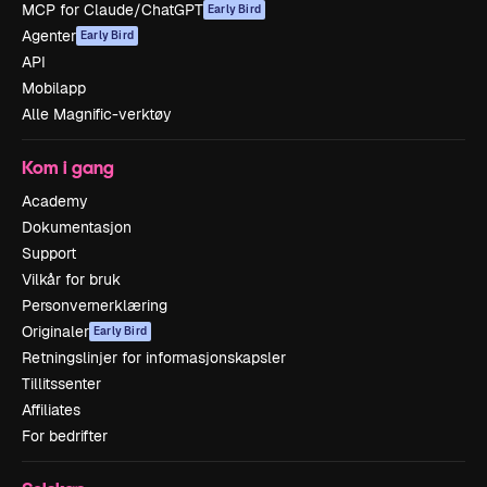
MCP for Claude/ChatGPT
Early Bird
Agenter
Early Bird
API
Mobilapp
Alle Magnific-verktøy
Kom i gang
Academy
Dokumentasjon
Support
Vilkår for bruk
Personvernerklæring
Originaler
Early Bird
Retningslinjer for informasjonskapsler
Tillitssenter
Affiliates
For bedrifter