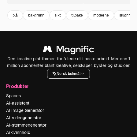
blå
bakgrunn
sikt
tilbake
moderne
skjønne
Den kreative plattformen for å lede ditt beste arbeid. Mer enn 1
million abonnenter blant kreative, selskaper, byråer og studioer.
Norsk bokmål
Produkter
Spaces
AI-assistent
AI Image Generator
AI-videogenerator
AI-stemmegenerator
Arkivinnhold