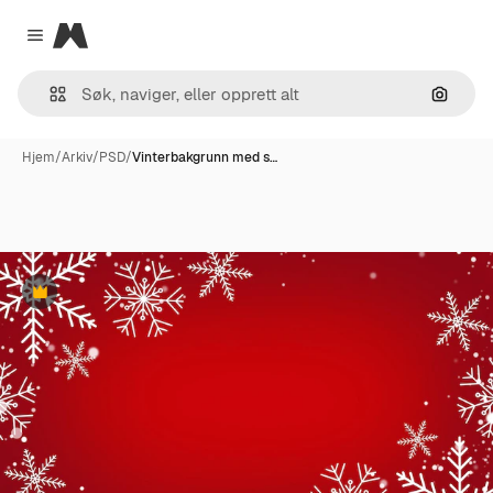
Magnific
Close menu
Søk ett
Hjem
/
Arkiv
/
PSD
/
Vinterbakgrunn med s…
Premium