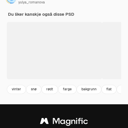
yulya_romanova
Du liker kanskje også disse PSD
vinter
snø
rødt
farge
bakgrunn
flat
linje