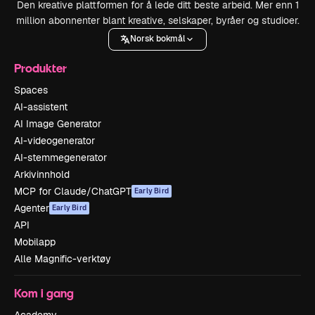
Den kreative plattformen for å lede ditt beste arbeid. Mer enn 1
million abonnenter blant kreative, selskaper, byråer og studioer.
Norsk bokmål
Produkter
Spaces
AI-assistent
AI Image Generator
AI-videogenerator
AI-stemmegenerator
Arkivinnhold
MCP for Claude/ChatGPT
Early Bird
Agenter
Early Bird
API
Mobilapp
Alle Magnific-verktøy
Kom i gang
Academy