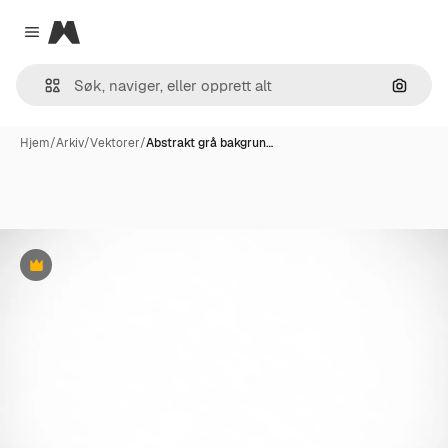
Magnific
Close menu
Søk ett
Hjem
/
Arkiv
/
Vektorer
/
Abstrakt grå bakgrun…
Premium