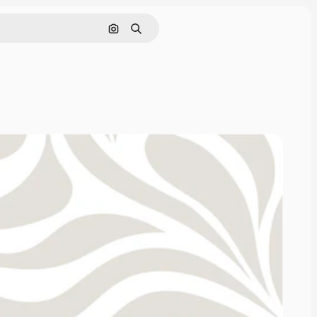
Søk etter bilde
Søk