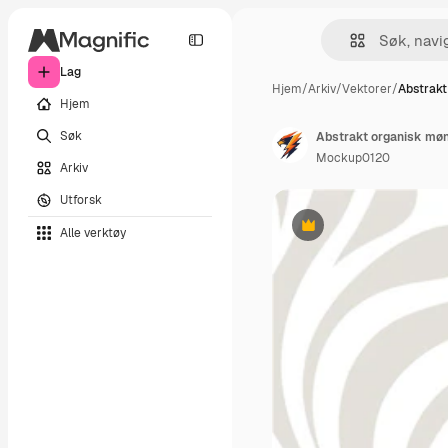
Lag
Hjem
/
Arkiv
/
Vektorer
/
Abstrakt
Hjem
Søk
Abstrakt organisk møn
Mockup0120
Arkiv
Utforsk
Alle verktøy
Premium