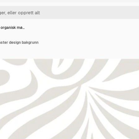
 organisk mø…
ster design bakgrunn