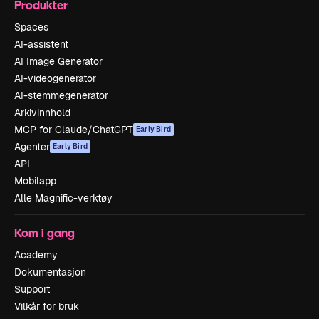
Produkter
Spaces
AI-assistent
AI Image Generator
AI-videogenerator
AI-stemmegenerator
Arkivinnhold
MCP for Claude/ChatGPT
Early Bird
Agenter
Early Bird
API
Mobilapp
Alle Magnific-verktøy
Kom i gang
Academy
Dokumentasjon
Support
Vilkår for bruk