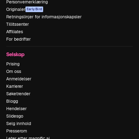
Personvernerklæring
Originaler
Early Bird
Retningslinjer for informasjonskapsler
Tillitssenter
Affiliates
For bedrifter
Selskap
Prising
Om oss
Anmeldelser
Karrierer
Søketrender
Blogg
Hendelser
Slidesgo
Selg innhold
Presserom
Leter etter magnific.ai