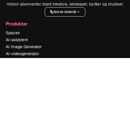
million abonnenter blant kreative, selskaper, byråer og studioer.
Norsk bokmål
Produkter
Spaces
AI-assistent
AI Image Generator
AI-videogenerator
AI-stemmegenerator
Arkivinnhold
MCP for Claude/ChatGPT
Early Bird
Agenter
Early Bird
API
Mobilapp
Alle Magnific-verktøy
Kom i gang
Academy