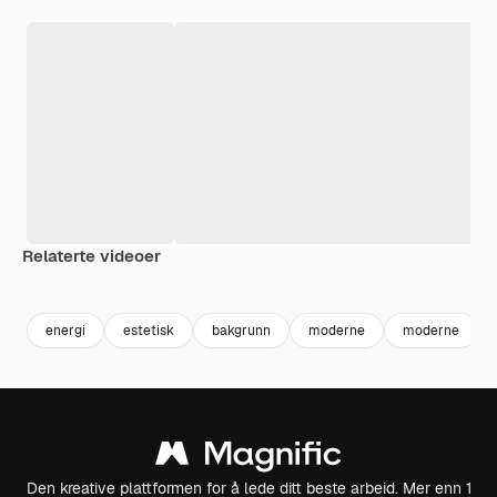
Relaterte videoer
Premium
Premium
Premium
Premium
Generert av
energi
estetisk
bakgrunn
moderne
moderne
Den kreative plattformen for å lede ditt beste arbeid. Mer enn 1