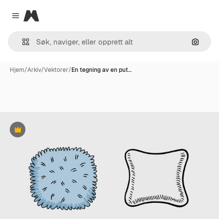
Magnific
Close menu
Søk ett
Hjem
/
Arkiv
/
Vektorer
/
En tegning av en put…
Premium