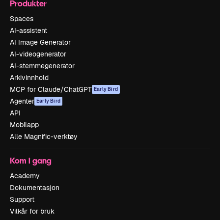
Produkter
Spaces
AI-assistent
AI Image Generator
AI-videogenerator
AI-stemmegenerator
Arkivinnhold
MCP for Claude/ChatGPT
Early Bird
Agenter
Early Bird
API
Mobilapp
Alle Magnific-verktøy
Kom i gang
Academy
Dokumentasjon
Support
Vilkår for bruk