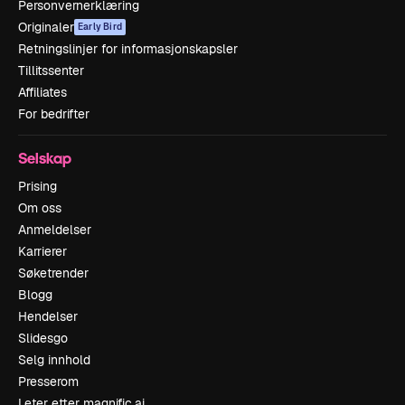
Personvernerklæring
Originaler
Early Bird
Retningslinjer for informasjonskapsler
Tillitssenter
Affiliates
For bedrifter
Selskap
Prising
Om oss
Anmeldelser
Karrierer
Søketrender
Blogg
Hendelser
Slidesgo
Selg innhold
Presserom
Leter etter magnific.ai