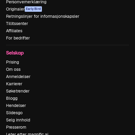
Personvernerklæring
Originaler
Early Bird
Retningslinjer for informasjonskapsler
Tillitssenter
Affiliates
For bedrifter
Selskap
Prising
Om oss
Anmeldelser
Karrierer
Søketrender
Blogg
Hendelser
Slidesgo
Selg innhold
Presserom
Leter etter magnific.ai