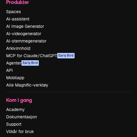
Produkter
Spaces
AI-assistent
AI Image Generator
AI-videogenerator
AI-stemmegenerator
Arkivinnhold
MCP for Claude/ChatGPT
Early Bird
Agenter
Early Bird
API
Mobilapp
Alle Magnific-verktøy
Kom i gang
Academy
Dokumentasjon
Support
Vilkår for bruk