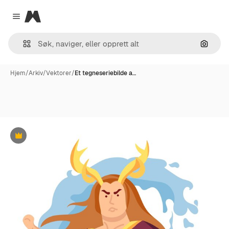
Magnific
Close menu
Søk ett
Hjem
/
Arkiv
/
Vektorer
/
Et tegneseriebilde a…
Premium