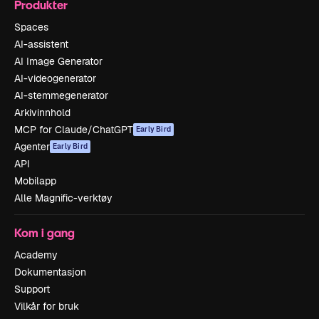
Produkter
Spaces
AI-assistent
AI Image Generator
AI-videogenerator
AI-stemmegenerator
Arkivinnhold
MCP for Claude/ChatGPT
Early Bird
Agenter
Early Bird
API
Mobilapp
Alle Magnific-verktøy
Kom i gang
Academy
Dokumentasjon
Support
Vilkår for bruk