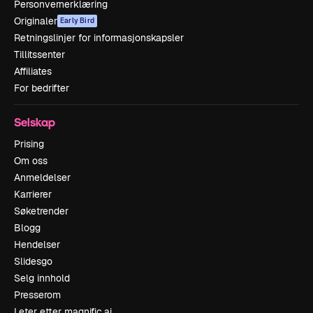
Personvernerklæring
Originaler
Early Bird
Retningslinjer for informasjonskapsler
Tillitssenter
Affiliates
For bedrifter
Selskap
Prising
Om oss
Anmeldelser
Karrierer
Søketrender
Blogg
Hendelser
Slidesgo
Selg innhold
Presserom
Leter etter magnific.ai