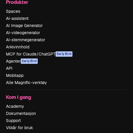
Produkter
Spaces
AI-assistent
AI Image Generator
AI-videogenerator
AI-stemmegenerator
Arkivinnhold
MCP for Claude/ChatGPT
Early Bird
Agenter
Early Bird
API
Mobilapp
Alle Magnific-verktøy
Kom i gang
Academy
Dokumentasjon
Support
Vilkår for bruk