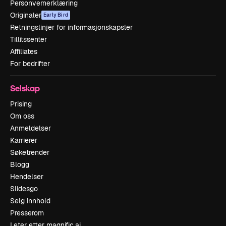
Personvernerklæring
Originaler
Early Bird
Retningslinjer for informasjonskapsler
Tillitssenter
Affiliates
For bedrifter
Selskap
Prising
Om oss
Anmeldelser
Karrierer
Søketrender
Blogg
Hendelser
Slidesgo
Selg innhold
Presserom
Leter etter magnific.ai