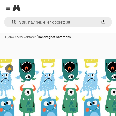
Magnific
Close menu
Søk ett
Hjem
/
Arkiv
/
Vektorer
/
Håndtegnet søtt mons…
Premium