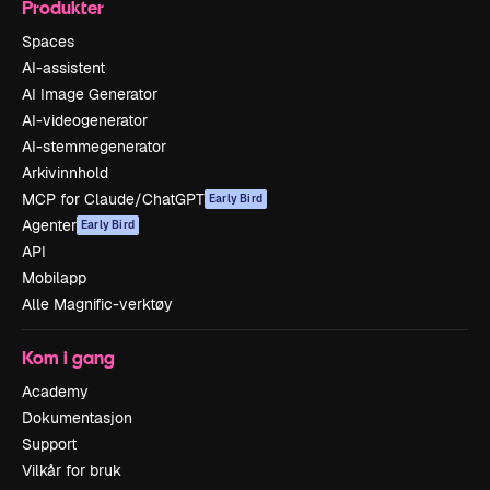
Produkter
Spaces
AI-assistent
AI Image Generator
AI-videogenerator
AI-stemmegenerator
Arkivinnhold
MCP for Claude/ChatGPT
Early Bird
Agenter
Early Bird
API
Mobilapp
Alle Magnific-verktøy
Kom i gang
Academy
Dokumentasjon
Support
Vilkår for bruk