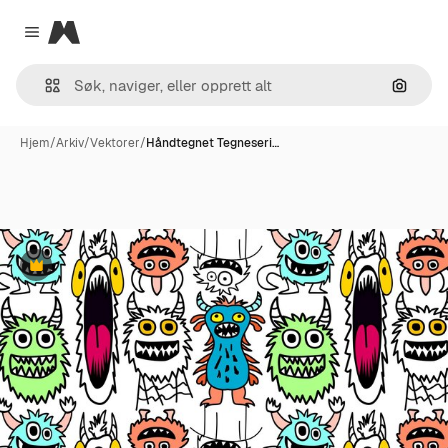
Magnific
Close menu
Søk ett
Hjem
/
Arkiv
/
Vektorer
/
Håndtegnet Tegneseri…
Premium