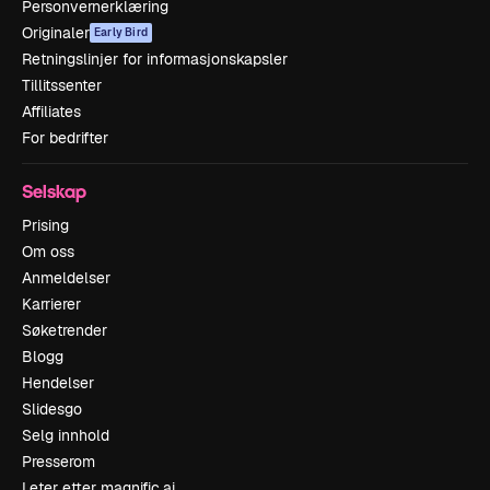
Personvernerklæring
Originaler
Early Bird
Retningslinjer for informasjonskapsler
Tillitssenter
Affiliates
For bedrifter
Selskap
Prising
Om oss
Anmeldelser
Karrierer
Søketrender
Blogg
Hendelser
Slidesgo
Selg innhold
Presserom
Leter etter magnific.ai