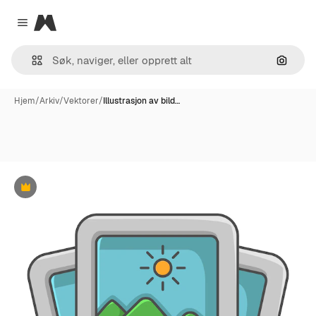
Magnific
Close menu
Søk ett
Hjem
/
Arkiv
/
Vektorer
/
Illustrasjon av bild…
Premium