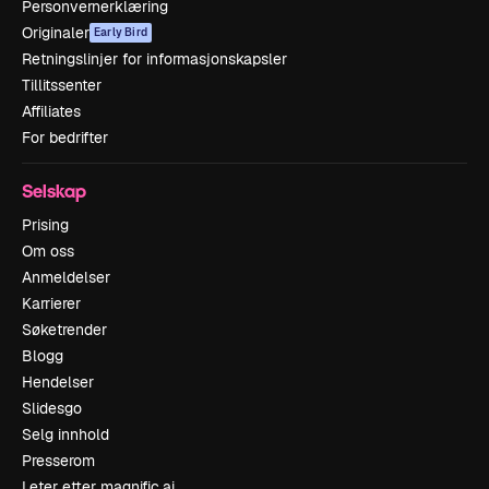
Personvernerklæring
Originaler
Early Bird
Retningslinjer for informasjonskapsler
Tillitssenter
Affiliates
For bedrifter
Selskap
Prising
Om oss
Anmeldelser
Karrierer
Søketrender
Blogg
Hendelser
Slidesgo
Selg innhold
Presserom
Leter etter magnific.ai