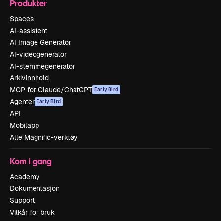
Produkter
Spaces
AI-assistent
AI Image Generator
AI-videogenerator
AI-stemmegenerator
Arkivinnhold
MCP for Claude/ChatGPT
Early Bird
Agenter
Early Bird
API
Mobilapp
Alle Magnific-verktøy
Kom i gang
Academy
Dokumentasjon
Support
Vilkår for bruk