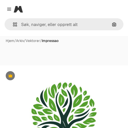
Magnific
Close menu
Søk ett
Hjem
/
Arkiv
/
Vektorer
/
Impressao
Premium