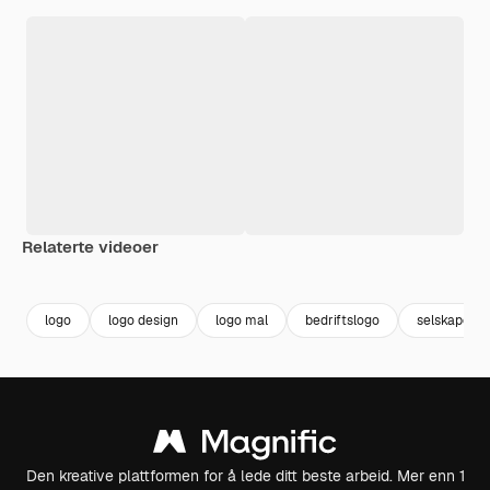
Relaterte videoer
Premium
Premium
Generert av AI
Premium
Premium
Generert av
logo
logo design
logo mal
bedriftslogo
selskapets 
Den kreative plattformen for å lede ditt beste arbeid. Mer enn 1