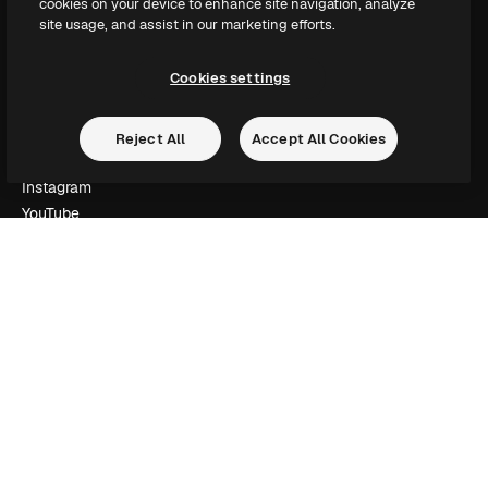
cookies on your device to enhance site navigation, analyze
Selg innhold
site usage, and assist in our marketing efforts.
Presserom
Leter etter magnific.ai
Cookies settings
Ta kontakt
Reject All
Accept All Cookies
Kundestøtte
Instagram
YouTube
LinkedIn
TikTok
Discord
X
Reddit
Copyright © 2010-
2026
Freepik Company S.L.U.
Alle rettigheter
forbeholdt
.