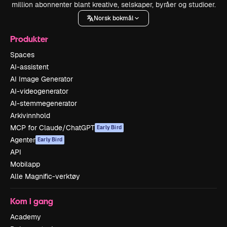
million abonnenter blant kreative, selskaper, byråer og studioer.
Norsk bokmål
Produkter
Spaces
AI-assistent
AI Image Generator
AI-videogenerator
AI-stemmegenerator
Arkivinnhold
MCP for Claude/ChatGPT
Early Bird
Agenter
Early Bird
API
Mobilapp
Alle Magnific-verktøy
Kom i gang
Academy