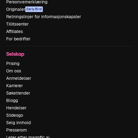
Personvernerklæring
Originaler
Early Bird
Retningslinjer for informasjonskapsler
Tillitssenter
Affiliates
For bedrifter
Selskap
Prising
Om oss
Anmeldelser
Karrierer
Søketrender
Blogg
Hendelser
Slidesgo
Selg innhold
Presserom
Leter etter magnific.ai