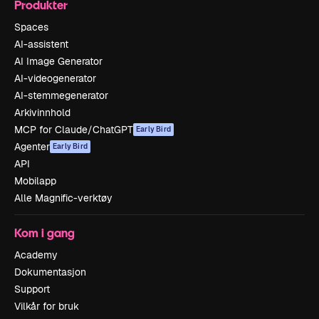
Produkter
Spaces
AI-assistent
AI Image Generator
AI-videogenerator
AI-stemmegenerator
Arkivinnhold
MCP for Claude/ChatGPT
Early Bird
Agenter
Early Bird
API
Mobilapp
Alle Magnific-verktøy
Kom i gang
Academy
Dokumentasjon
Support
Vilkår for bruk