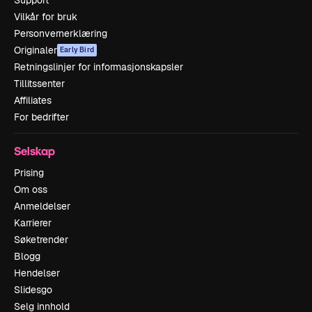
Vilkår for bruk
Personvernerklæring
Originaler
Early Bird
Retningslinjer for informasjonskapsler
Tillitssenter
Affiliates
For bedrifter
Selskap
Prising
Om oss
Anmeldelser
Karrierer
Søketrender
Blogg
Hendelser
Slidesgo
Selg innhold