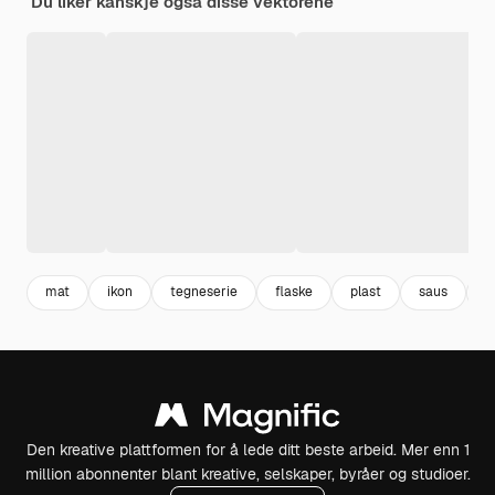
Du liker kanskje også disse vektorene
mat
ikon
tegneserie
flaske
plast
saus
k
Den kreative plattformen for å lede ditt beste arbeid. Mer enn 1
million abonnenter blant kreative, selskaper, byråer og studioer.