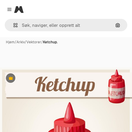
Magnific
Close menu
Søk ett
Hjem
/
Arkiv
/
Vektorer
/
Ketchup.
Premium