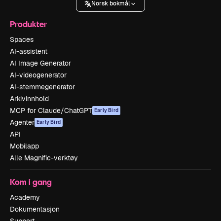
Norsk bokmål
Produkter
Spaces
AI-assistent
AI Image Generator
AI-videogenerator
AI-stemmegenerator
Arkivinnhold
MCP for Claude/ChatGPT
Early Bird
Agenter
Early Bird
API
Mobilapp
Alle Magnific-verktøy
Kom i gang
Academy
Dokumentasjon
Support