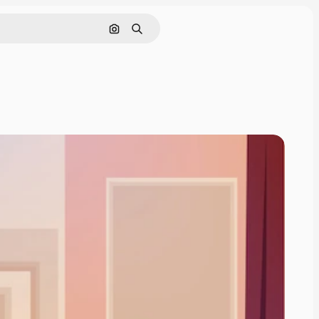
Søk etter bilde
Søk