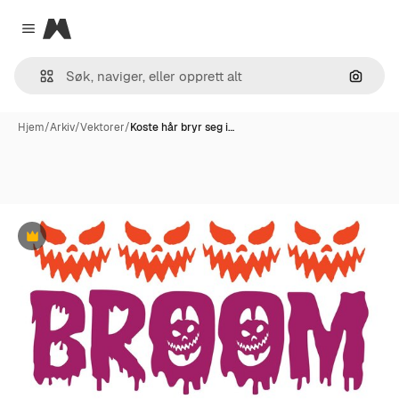
Magnific
Close menu
Søk ett
Hjem
/
Arkiv
/
Vektorer
/
Koste hår bryr seg i…
Premium