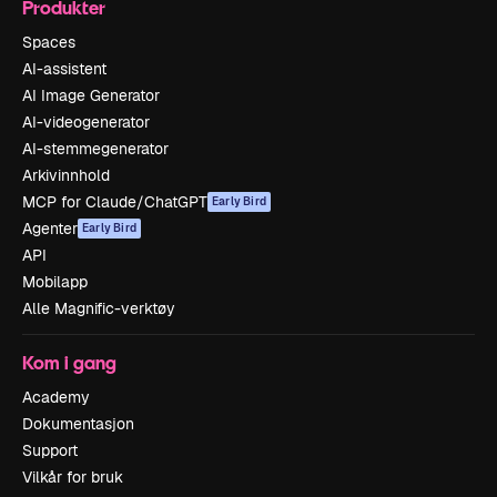
Produkter
Spaces
AI-assistent
AI Image Generator
AI-videogenerator
AI-stemmegenerator
Arkivinnhold
MCP for Claude/ChatGPT
Early Bird
Agenter
Early Bird
API
Mobilapp
Alle Magnific-verktøy
Kom i gang
Academy
Dokumentasjon
Support
Vilkår for bruk