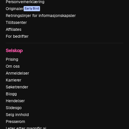
Personvernerklæring
Originaler
Early Bird
Retningslinjer for informasjonskapsler
Tillitssenter
Affiliates
For bedrifter
Selskap
Prising
Om oss
Anmeldelser
Karrierer
Søketrender
Blogg
Hendelser
Slidesgo
Selg innhold
Presserom
Leter etter magnific.ai