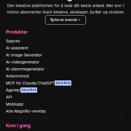
Den kreative plattformen for å lede ditt beste arbeid. Mer enn 1
million abonnenter blant kreative, selskaper, byråer og studioer.
Norsk bokmål
Produkter
Spaces
AI-assistent
AI Image Generator
AI-videogenerator
AI-stemmegenerator
Arkivinnhold
MCP for Claude/ChatGPT
Early Bird
Agenter
Early Bird
API
Mobilapp
Alle Magnific-verktøy
Kom i gang