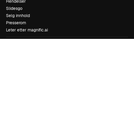
Hendelser
Slidesgo
Selg innhold
Presserom
Leter etter magnific.ai
Ta kontakt
Kundestøtte
Instagram
YouTube
LinkedIn
TikTok
Discord
X
Reddit
Copyright © 2010-
2026
Freepik Company S.L.U.
Alle rettigheter
forbeholdt
.