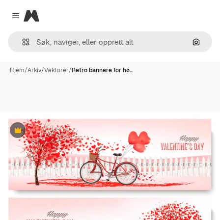
Magnific
Close menu
Søk ett
Hjem
/
Arkiv
/
Vektorer
/
Retro bannere for hø…
Premium