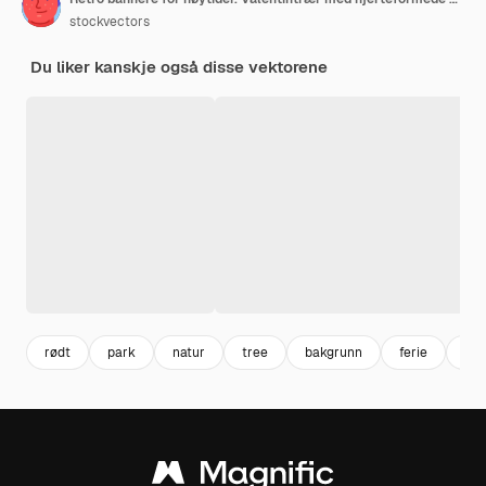
stockvectors
Du liker kanskje også disse vektorene
rødt
park
natur
tree
bakgrunn
ferie
nat