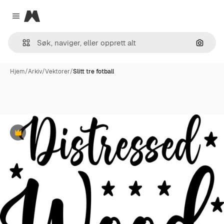
Magnific
Close menu
Søk ett
Hjem
/
Arkiv
/
Vektorer
/
Slitt tre fotball
Premium