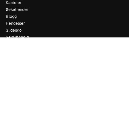
Karrierer
Søketrender
Blogg
Hendelser
Slidesgo
Selg innhold
Presserom
Leter etter magnific.ai
Ta kontakt
Kundestøtte
Instagram
YouTube
LinkedIn
TikTok
Discord
X
Reddit