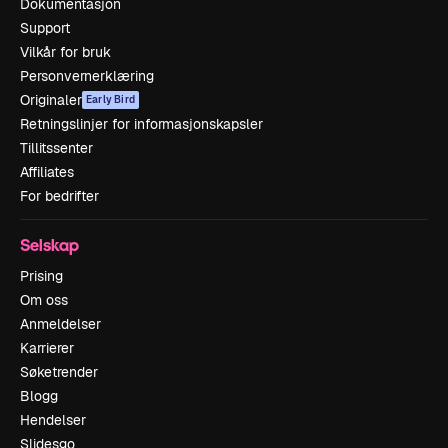
Dokumentasjon
Support
Vilkår for bruk
Personvernerklæring
Originaler
Early Bird
Retningslinjer for informasjonskapsler
Tillitssenter
Affiliates
For bedrifter
Selskap
Prising
Om oss
Anmeldelser
Karrierer
Søketrender
Blogg
Hendelser
Slidesgo