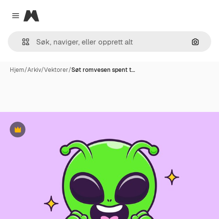
Magnific
Close menu
Søk ett
Hjem
/
Arkiv
/
Vektorer
/
Søt romvesen spent t…
Premium