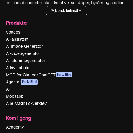
million abonnenter blant kreative, selskaper, byråer og studioer.
Norsk bokmål
Produkter
Spaces
AI-assistent
AI Image Generator
AI-videogenerator
AI-stemmegenerator
Arkivinnhold
MCP for Claude/ChatGPT
Early Bird
Agenter
Early Bird
API
Mobilapp
Alle Magnific-verktøy
Kom i gang
Academy