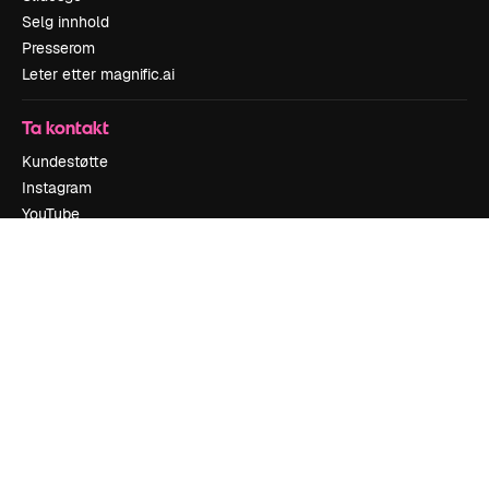
Selg innhold
Presserom
Leter etter magnific.ai
Ta kontakt
Kundestøtte
Instagram
YouTube
LinkedIn
TikTok
Discord
X
Reddit
Copyright © 2010-
2026
Freepik Company S.L.U.
Alle rettigheter
forbeholdt
.