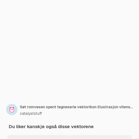
Søt romvesen spent tegneserie vektorikon illustrasjon vitenskap teknologi ikon konsept isolert flat
catalyststuff
Du liker kanskje også disse vektorene