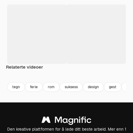
Relaterte videoer
Premium
Premium
Premium
Premium
tegn
ferie
rom
suksess
design
gest
feir
Den kreative plattformen for å lede ditt beste arbeid. Mer enn 1