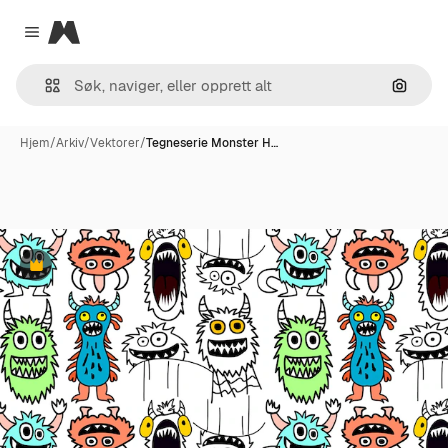
Magnific
Close menu
Søk ett
Hjem
/
Arkiv
/
Vektorer
/
Tegneserie Monster H…
Premium