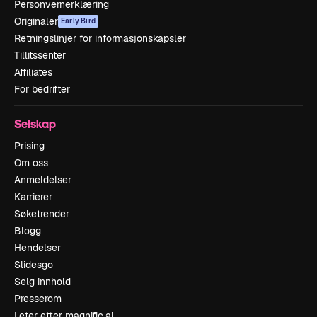
Personvernerklæring
Originaler
Early Bird
Retningslinjer for informasjonskapsler
Tillitssenter
Affiliates
For bedrifter
Selskap
Prising
Om oss
Anmeldelser
Karrierer
Søketrender
Blogg
Hendelser
Slidesgo
Selg innhold
Presserom
Leter etter magnific.ai