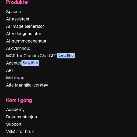
Produkter
Spaces
AI-assistent
AI Image Generator
AI-videogenerator
AI-stemmegenerator
Arkivinnhold
MCP for Claude/ChatGPT
Early Bird
Agenter
Early Bird
API
Mobilapp
Alle Magnific-verktøy
Kom i gang
Academy
Dokumentasjon
Support
Vilkår for bruk