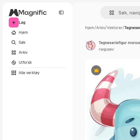
Lag
Hjem
/
Arkiv
/
Vektorer
/
Tegneser
Hjem
Søk
Tegneseriefigur morso
rwgusev
Arkiv
Utforsk
Alle verktøy
Premium