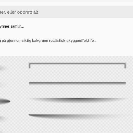
ygger samlin…
Vektorskygger samling på gjennomsiktig bakgrunn realistisk skyggeeffekt for designplakat