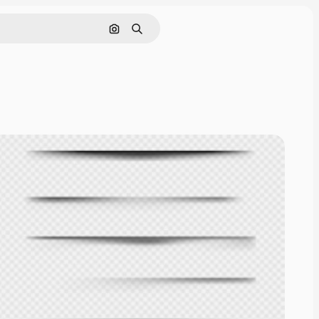
Søk etter bilde
Søk