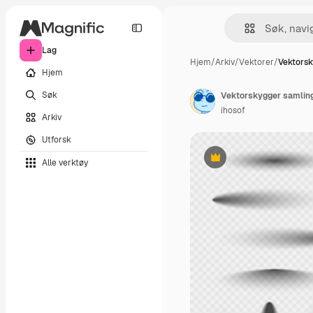
Lag
Hjem
/
Arkiv
/
Vektorer
/
Vektorsk
Hjem
Søk
ihosof
Arkiv
Utforsk
Alle verktøy
Premium