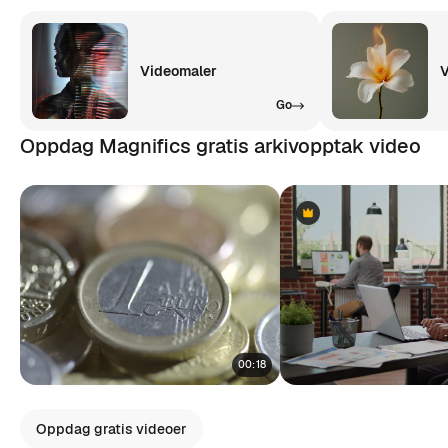
Videomaler
V
Go
Oppdag Magnifics gratis arkivopptak video
Premium
Premium
00:18
Oppdag gratis videoer