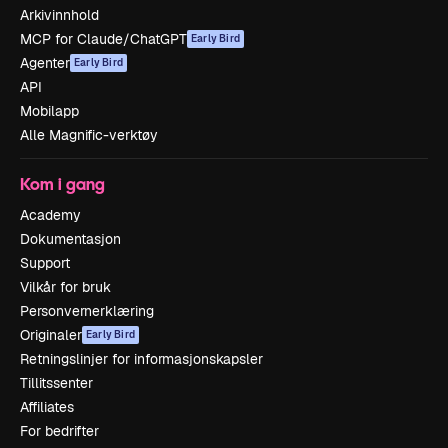
Arkivinnhold
MCP for Claude/ChatGPT
Early Bird
Agenter
Early Bird
API
Mobilapp
Alle Magnific-verktøy
Kom i gang
Academy
Dokumentasjon
Support
Vilkår for bruk
Personvernerklæring
Originaler
Early Bird
Retningslinjer for informasjonskapsler
Tillitssenter
Affiliates
For bedrifter