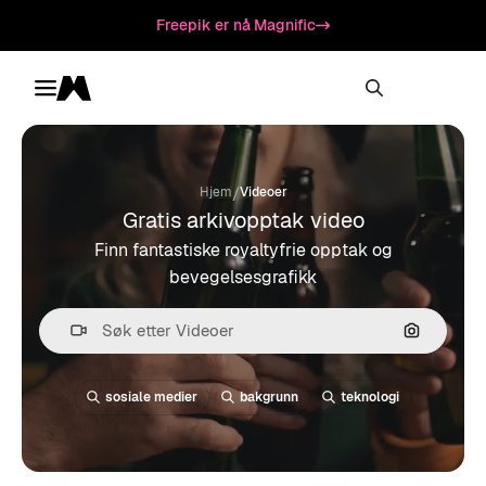
Freepik er nå Magnific
Toggle menu
Magnific
/
Hjem
Videoer
Gratis arkivopptak video
Finn fantastiske royaltyfrie opptak og
bevegelsesgrafikk
Søk etter 
sosiale medier
bakgrunn
teknologi