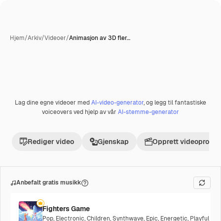
Hjem
/
Arkiv
/
Videoer
/
Animasjon av 3D fler…
AI-generert
Lag dine egne videoer med
AI-video-generator
, og legg til fantastiske
Premium
voiceovers ved hjelp av vår
AI-stemme-generator
Rediger video
Gjenskap
Opprett videoprosje
Anbefalt gratis musikk
Fighters Game
Pop
,
Electronic
,
Children
,
Synthwave
,
Epic
,
Energetic
,
Playful