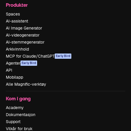
Produkter
Spaces
AI-assistent
AI Image Generator
AI-videogenerator
AI-stemmegenerator
Arkivinnhold
MCP for Claude/ChatGPT
Early Bird
Agenter
Early Bird
API
Mobilapp
Alle Magnific-verktøy
Kom i gang
Academy
Dokumentasjon
Support
Vilkår for bruk