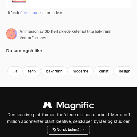
Utforsk
flere musikk
alternativer
Animasjon av 3D flerfargede kuler på lilla bakgrunn
VectorFusionArt
Du kan også like
Premium
Premium
Generert av AI
Premium
Premium
Generert av
lila
tegn
bakgrunn
moderne
kunst
design
Den kreative plattformen for å lede ditt beste arbeid. Mer enn 1
million abonnenter blant kreative, selskaper, byråer og studioer.
Norsk bokmål