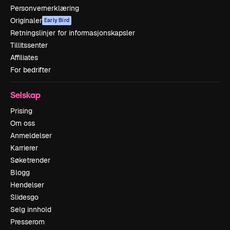
Personvernerklæring
Originaler
Early Bird
Retningslinjer for informasjonskapsler
Tillitssenter
Affiliates
For bedrifter
Selskap
Prising
Om oss
Anmeldelser
Karrierer
Søketrender
Blogg
Hendelser
Slidesgo
Selg innhold
Presserom