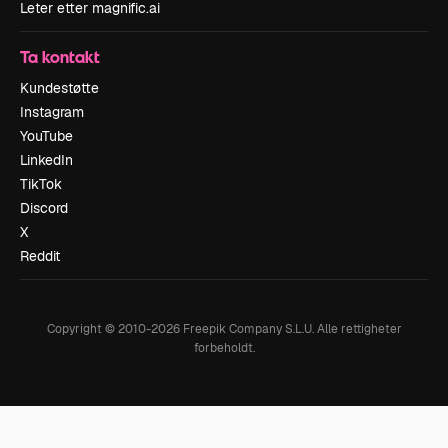
Leter etter magnific.ai
Ta kontakt
Kundestøtte
Instagram
YouTube
LinkedIn
TikTok
Discord
X
Reddit
Copyright © 2010-
2026
Freepik Company S.L.U.
Alle rettigheter
forbeholdt
.