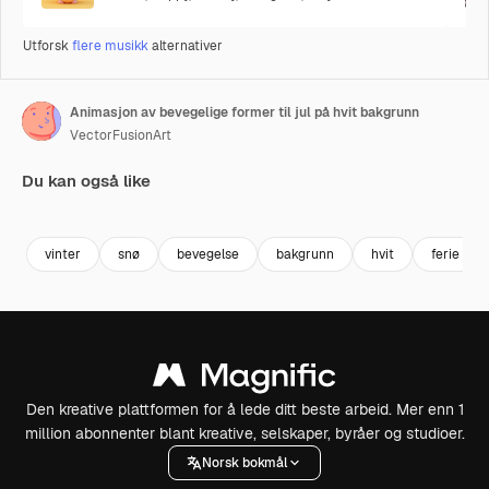
Utforsk
flere musikk
alternativer
Animasjon av bevegelige former til jul på hvit bakgrunn
VectorFusionArt
Du kan også like
Premium
Premium
Generert av AI
Premium
Premium
vinter
snø
bevegelse
bakgrunn
hvit
ferie
Den kreative plattformen for å lede ditt beste arbeid. Mer enn 1
million abonnenter blant kreative, selskaper, byråer og studioer.
Norsk bokmål