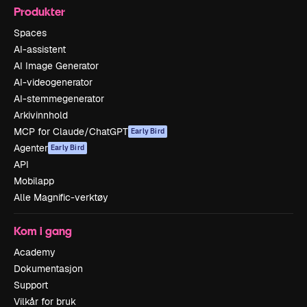
Produkter
Spaces
AI-assistent
AI Image Generator
AI-videogenerator
AI-stemmegenerator
Arkivinnhold
MCP for Claude/ChatGPT
Early Bird
Agenter
Early Bird
API
Mobilapp
Alle Magnific-verktøy
Kom i gang
Academy
Dokumentasjon
Support
Vilkår for bruk