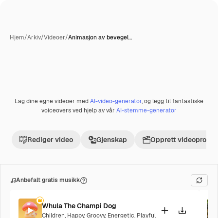
Hjem
/
Arkiv
/
Videoer
/
Animasjon av bevegel…
AI-generert
Lag dine egne videoer med
AI-video-generator
, og legg til fantastiske
Premium
voiceovers ved hjelp av vår
AI-stemme-generator
Rediger video
Gjenskap
Opprett videoprosje
Anbefalt gratis musikk
Whula The Champi Dog
Children
,
Happy
,
Groovy
,
Energetic
,
Playful