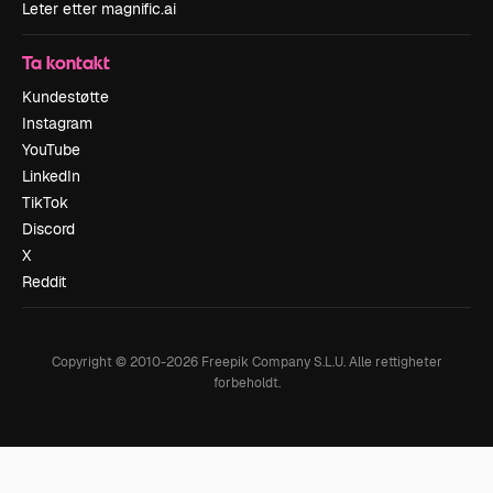
Leter etter magnific.ai
Ta kontakt
Kundestøtte
Instagram
YouTube
LinkedIn
TikTok
Discord
X
Reddit
Copyright © 2010-
2026
Freepik Company S.L.U.
Alle rettigheter
forbeholdt
.