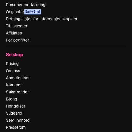
Personvernerklæring
Originaler
Early Bird
Retningslinjer for informasjonskapsler
Tillitssenter
Affiliates
For bedrifter
Selskap
Prising
Om oss
Anmeldelser
Karrierer
Søketrender
Blogg
Hendelser
Slidesgo
Selg innhold
Presserom