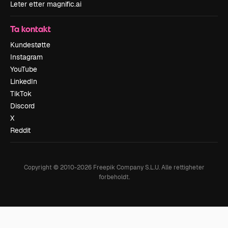
Leter etter magnific.ai
Ta kontakt
Kundestøtte
Instagram
YouTube
LinkedIn
TikTok
Discord
X
Reddit
Copyright © 2010-
2026
Freepik Company S.L.U.
Alle rettigheter
forbeholdt
.