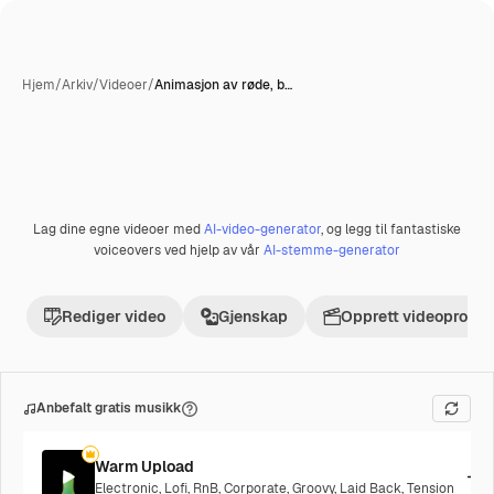
Hjem
/
Arkiv
/
Videoer
/
Animasjon av røde, b…
AI-generert
Lag dine egne videoer med
AI-video-generator
, og legg til fantastiske
Premium
voiceovers ved hjelp av vår
AI-stemme-generator
Rediger video
Gjenskap
Opprett videoprosje
Anbefalt gratis musikk
Warm Upload
Electronic
,
Lofi
,
RnB
,
Corporate
,
Groovy
,
Laid Back
,
Tension