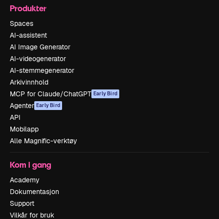
Produkter
Spaces
AI-assistent
AI Image Generator
AI-videogenerator
AI-stemmegenerator
Arkivinnhold
MCP for Claude/ChatGPT
Early Bird
Agenter
Early Bird
API
Mobilapp
Alle Magnific-verktøy
Kom i gang
Academy
Dokumentasjon
Support
Vilkår for bruk