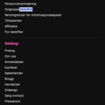
Personvernerklæring
Originaler
Early Bird
Retningslinjer for informasjonskapsler
Tillitssenter
Affiliates
For bedrifter
Selskap
Prising
Om oss
Anmeldelser
Karrierer
Søketrender
Blogg
Hendelser
Slidesgo
Selg innhold
Presserom