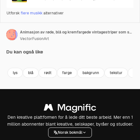
Utforsk
flere musikk
alternativer
Animasjon av røde, blå og kremfargede vintagestriper som snurrer i en sømløs loop
VectorFusionArt
Du kan også like
Premium
Premium
Premium
Premium
lys
blå
rødt
farge
bakgrunn
tekstur
hvit
Den kreative plattformen for å lede ditt beste arbeid. Mer enn 1
million abonnenter blant kreative, selskaper, byråer og studioer.
Norsk bokmål