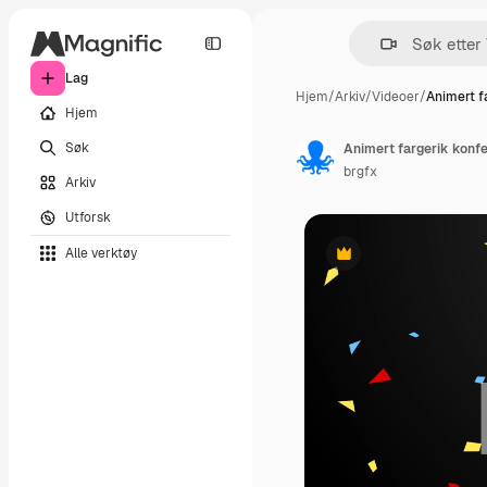
Lag
Hjem
/
Arkiv
/
Videoer
/
Animert f
Hjem
Søk
Animert fargerik konfe
brgfx
Arkiv
Utforsk
Alle verktøy
Premium