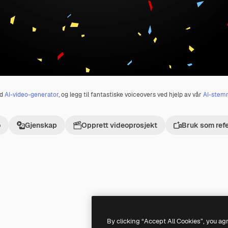
ed
AI-video-generator
, og legg til fantastiske voiceovers ved hjelp av vår
AI-stem
o
Gjenskap
Opprett videoprosjekt
Bruk som ref
Premium
Premium
Generert av AI
By clicking “Accept All Cookies”, you ag