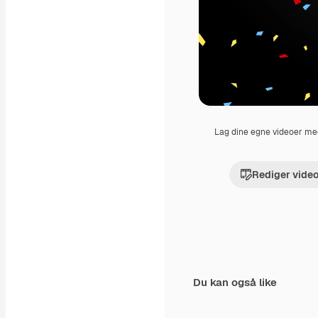
Lag dine egne videoer m
Rediger vide
Du kan også like
Premium
Premium