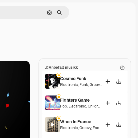
Søk etter bilde
Søk
Anbefalt musikk
Cosmic Funk
Electronic
,
Funk
,
Groovy
,
Energetic
Fighters Game
Pop
,
Electronic
,
Children
,
Synthwave
,
Epic
,
En
When In France
Electronic
,
Groovy
,
Energetic
,
Playful
,
Excitin