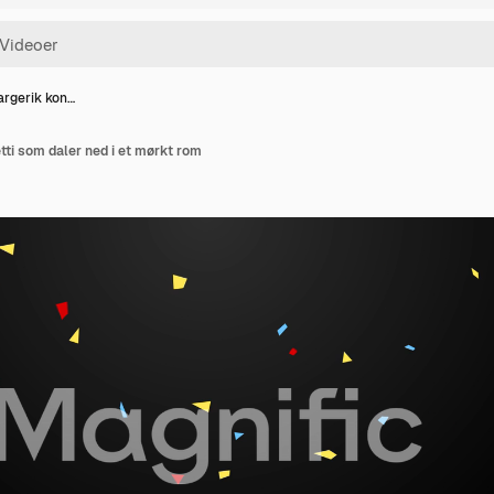
argerik kon…
tti som daler ned i et mørkt rom