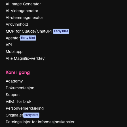
AI Image Generator
AI-videogenerator
AI-stemmegenerator
Arkivinnhold
MCP for Claude/ChatGPT
Early Bird
Agenter
Early Bird
API
Mobilapp
Alle Magnific-verktøy
Kom i gang
Academy
Dokumentasjon
Support
Vilkår for bruk
Personvernerklæring
Originaler
Early Bird
Retningslinjer for informasjonskapsler