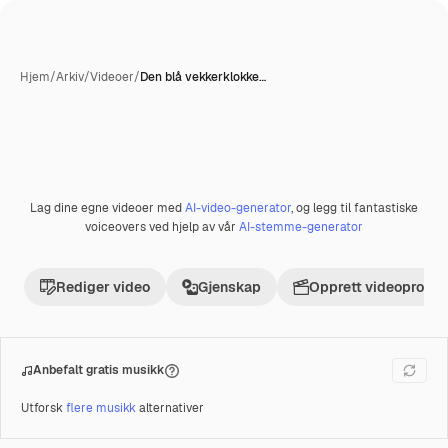
Hjem
/
Arkiv
/
Videoer
/
Den blå vekkerklokke…
Lag dine egne videoer med
AI-video-generator
, og legg til fantastiske
Premium
voiceovers ved hjelp av vår
AI-stemme-generator
Rediger video
Gjenskap
Opprett videoprosje
Anbefalt gratis musikk
Utforsk
flere musikk
alternativer