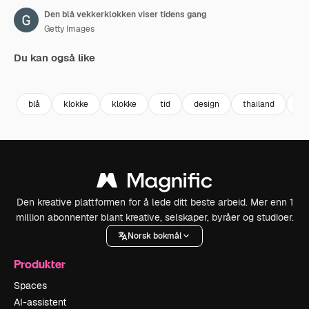
Den blå vekkerklokken viser tidens gang
Getty Images
Du kan også like
Premium
Premium
Premium
Premium
blå
klokke
klokke
tid
design
thailand
da
Den kreative plattformen for å lede ditt beste arbeid. Mer enn 1
million abonnenter blant kreative, selskaper, byråer og studioer.
Norsk bokmål
Produkter
Spaces
AI-assistent