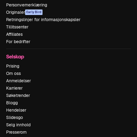
Personvernerklæring
Originaler
Early Bird
Retningslinjer for informasjonskapsler
Tillitssenter
Affiliates
For bedrifter
Selskap
Prising
Om oss
Anmeldelser
Karrierer
Søketrender
Blogg
Hendelser
Slidesgo
Selg innhold
Presserom