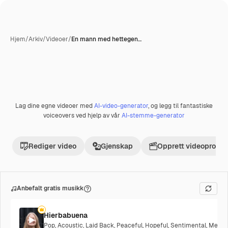
Hjem
/
Arkiv
/
Videoer
/
En mann med hettegen…
Lag dine egne videoer med
AI-video-generator
, og legg til fantastiske
Premium
voiceovers ved hjelp av vår
AI-stemme-generator
Rediger video
Gjenskap
Opprett videoprosje
Anbefalt gratis musikk
Hierbabuena
Pop
,
Acoustic
,
Laid Back
,
Peaceful
,
Hopeful
,
Sentimental
,
Melanc