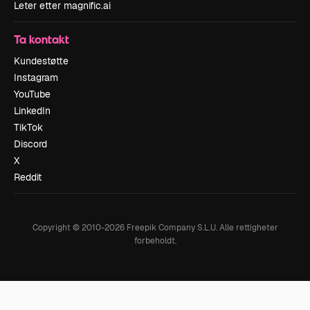
Leter etter magnific.ai
Ta kontakt
Kundestøtte
Instagram
YouTube
LinkedIn
TikTok
Discord
X
Reddit
Copyright © 2010-
2026
Freepik Company S.L.U.
Alle rettigheter
forbeholdt
.