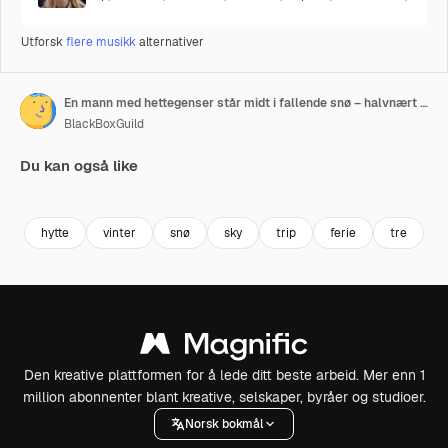
Utforsk
flere musikk
alternativer
En mann med hettegenser står midt i fallende snø – halvnært bilde
BlackBoxGuild
Du kan også like
Premium
Premium
Premium
Premium
hytte
vinter
snø
sky
trip
ferie
tre
n
Den kreative plattformen for å lede ditt beste arbeid. Mer enn 1
million abonnenter blant kreative, selskaper, byråer og studioer.
Norsk bokmål