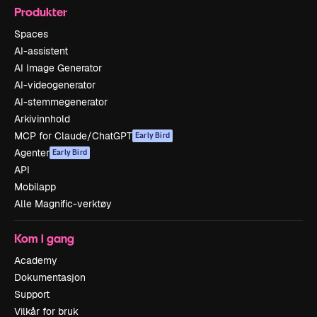
Produkter
Spaces
AI-assistent
AI Image Generator
AI-videogenerator
AI-stemmegenerator
Arkivinnhold
MCP for Claude/ChatGPT
Early Bird
Agenter
Early Bird
API
Mobilapp
Alle Magnific-verktøy
Kom i gang
Academy
Dokumentasjon
Support
Vilkår for bruk