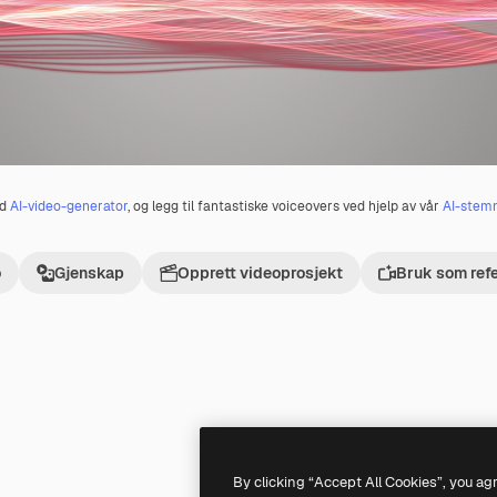
ed
AI-video-generator
, og legg til fantastiske voiceovers ved hjelp av vår
AI-stem
o
Gjenskap
Opprett videoprosjekt
Bruk som ref
Premium
Premium
By clicking “Accept All Cookies”, you ag