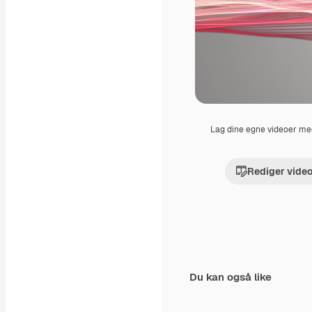
Lag dine egne videoer m
Rediger vide
Du kan også like
Premium
Premium