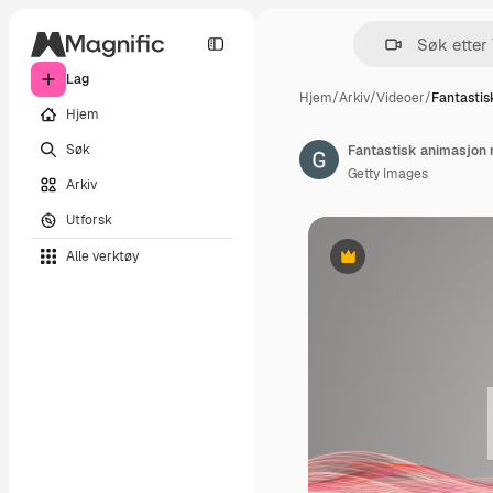
Lag
Hjem
/
Arkiv
/
Videoer
/
Fantastis
Hjem
Søk
Getty Images
Arkiv
Utforsk
Alle verktøy
Premium