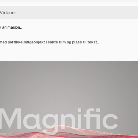
k animasjon…
Fantastisk animasjon med partikkelbølgeobjekt i sakte film og plass til tekst, 4096x2304 loop 4K