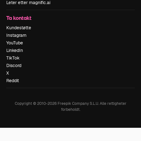
Leter etter magnific.ai
Ta kontakt
Kundestøtte
Instagram
YouTube
LinkedIn
TikTok
Discord
X
Reddit
Copyright © 2010-
2026
Freepik Company S.L.U.
Alle rettigheter
forbeholdt
.