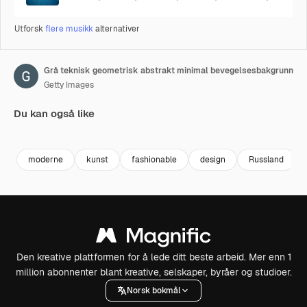
Utforsk
flere musikk
alternativer
Grå teknisk geometrisk abstrakt minimal bevegelsesbakgrunn
Getty Images
Du kan også like
Premium
Premium
Premium
Premium
moderne
kunst
fashionable
design
Russland
Den kreative plattformen for å lede ditt beste arbeid. Mer enn 1
million abonnenter blant kreative, selskaper, byråer og studioer.
Norsk bokmål