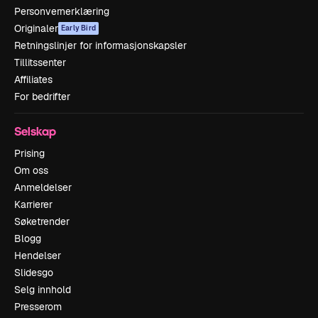
Personvernerklæring
Originaler
Early Bird
Retningslinjer for informasjonskapsler
Tillitssenter
Affiliates
For bedrifter
Selskap
Prising
Om oss
Anmeldelser
Karrierer
Søketrender
Blogg
Hendelser
Slidesgo
Selg innhold
Presserom