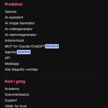
Produkter
Spaces
AI-assistent
AI Image Generator
AI-videogenerator
AI-stemmegenerator
Arkivinnhold
MCP for Claude/ChatGPT
Early Bird
Agenter
Early Bird
API
Mobilapp
Alle Magnific-verktøy
Kom i gang
Academy
Dokumentasjon
Support
Vilkår for bruk