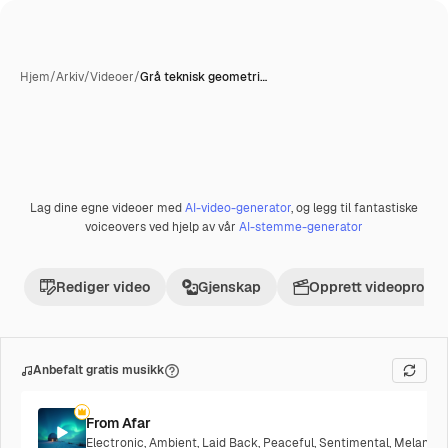
Hjem
/
Arkiv
/
Videoer
/
Grå teknisk geometri…
Lag dine egne videoer med
AI-video-generator
, og legg til fantastiske
Premium
voiceovers ved hjelp av vår
AI-stemme-generator
Rediger video
Gjenskap
Opprett videoprosje
Anbefalt gratis musikk
From Afar
Electronic
,
Ambient
,
Laid Back
,
Peaceful
,
Sentimental
,
Melancho