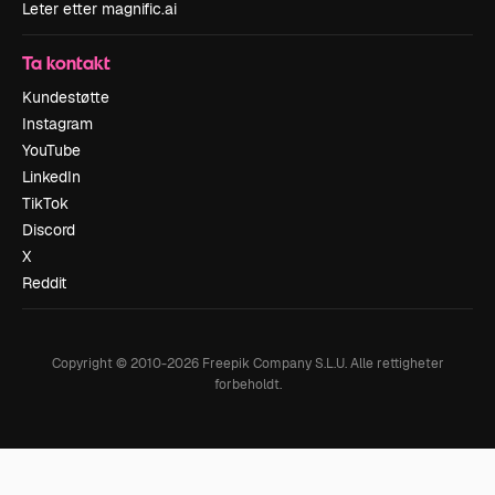
Leter etter magnific.ai
Ta kontakt
Kundestøtte
Instagram
YouTube
LinkedIn
TikTok
Discord
X
Reddit
Copyright © 2010-
2026
Freepik Company S.L.U.
Alle rettigheter
forbeholdt
.