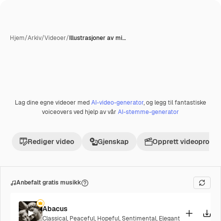
Hjem
/
Arkiv
/
Videoer
/
Illustrasjoner av mi…
Lag dine egne videoer med
AI-video-generator
, og legg til fantastiske
Premium
voiceovers ved hjelp av vår
AI-stemme-generator
Rediger video
Gjenskap
Opprett videoprosje
Anbefalt gratis musikk
Abacus
Classical
,
Peaceful
,
Hopeful
,
Sentimental
,
Elegant