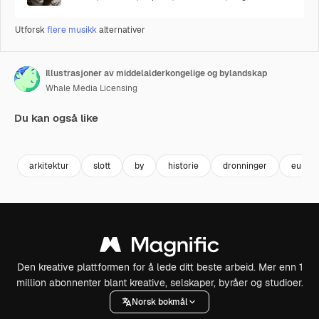
Utforsk
flere musikk
alternativer
Illustrasjoner av middelalderkongelige og bylandskap
Whale Media Licensing
Du kan også like
Premium
Premium
Generert av AI
Premium
Premium
Generert av
arkitektur
slott
by
historie
dronninger
europ
Den kreative plattformen for å lede ditt beste arbeid. Mer enn 1
million abonnenter blant kreative, selskaper, byråer og studioer.
Norsk bokmål