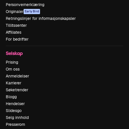
Personvernerklæring
Originaler
Early Bird
Retningslinjer for informasjonskapsler
Tillitssenter
Affiliates
For bedrifter
Selskap
Prising
Om oss
Anmeldelser
Karrierer
Søketrender
Blogg
Hendelser
Slidesgo
Selg innhold
Presserom