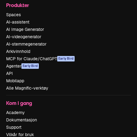
Produkter
Spaces
AI-assistent
AI Image Generator
AI-videogenerator
AI-stemmegenerator
Arkivinnhold
MCP for Claude/ChatGPT
Early Bird
Agenter
Early Bird
API
Mobilapp
Alle Magnific-verktøy
Kom i gang
Academy
Dokumentasjon
Support
Vilkår for bruk