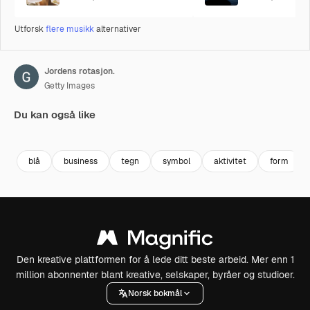
Utforsk
flere musikk
alternativer
Jordens rotasjon.
Getty Images
Du kan også like
Premium
Premium
Premium
Premium
blå
business
tegn
symbol
aktivitet
form
Den kreative plattformen for å lede ditt beste arbeid. Mer enn 1
million abonnenter blant kreative, selskaper, byråer og studioer.
Norsk bokmål