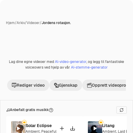
Hjem
/
Arkiv
/
Videoer
/
Jordens rotasjon.
Lag dine egne videoer med
AI-video-generator
, og legg til fantastiske
Premium
voiceovers ved hjelp av vår
AI-stemme-generator
Rediger video
Gjenskap
Opprett videoprosje
Anbefalt gratis musikk
Solar Eclipse
Litang
Ambient
,
Peaceful
Ambient
,
Laid Bac