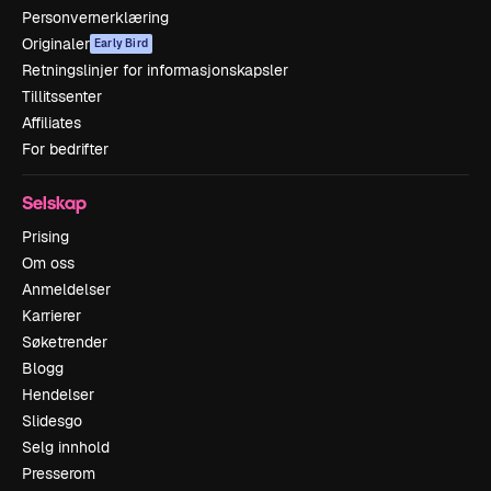
Personvernerklæring
Originaler
Early Bird
Retningslinjer for informasjonskapsler
Tillitssenter
Affiliates
For bedrifter
Selskap
Prising
Om oss
Anmeldelser
Karrierer
Søketrender
Blogg
Hendelser
Slidesgo
Selg innhold
Presserom