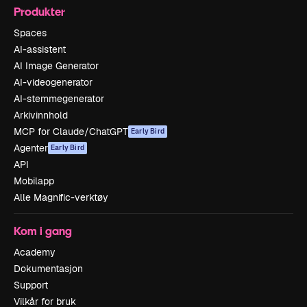
Produkter
Spaces
AI-assistent
AI Image Generator
AI-videogenerator
AI-stemmegenerator
Arkivinnhold
MCP for Claude/ChatGPT
Early Bird
Agenter
Early Bird
API
Mobilapp
Alle Magnific-verktøy
Kom i gang
Academy
Dokumentasjon
Support
Vilkår for bruk