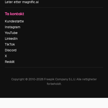
Leter etter magnific.ai
Ta kontakt
Kundestøtte
Instagram
YouTube
LinkedIn
TikTok
Discord
X
Reddit
Copyright © 2010-
2026
Freepik Company S.L.U.
Alle rettigheter
forbeholdt
.