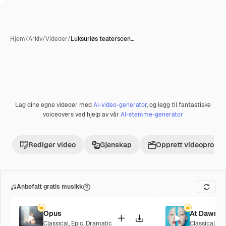
Hjem
/
Arkiv
/
Videoer
/
Luksuriøs teaterscen…
Lag dine egne videoer med
AI-video-generator
, og legg til fantastiske
Premium
voiceovers ved hjelp av vår
AI-stemme-generator
Rediger video
Gjenskap
Opprett videoprosje
Anbefalt gratis musikk
Opus
At Dawn
Classical
,
Epic
,
Dramatic
Classical
,
Ci