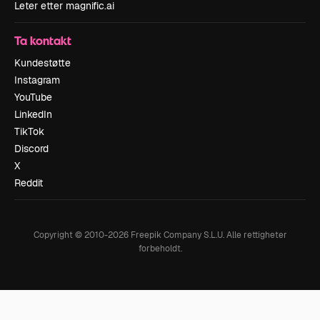
Leter etter magnific.ai
Ta kontakt
Kundestøtte
Instagram
YouTube
LinkedIn
TikTok
Discord
X
Reddit
Copyright © 2010-
2026
Freepik Company S.L.U.
Alle rettigheter
forbeholdt
.