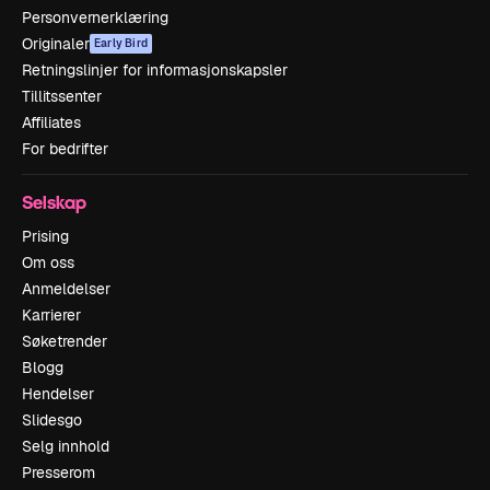
Personvernerklæring
Originaler
Early Bird
Retningslinjer for informasjonskapsler
Tillitssenter
Affiliates
For bedrifter
Selskap
Prising
Om oss
Anmeldelser
Karrierer
Søketrender
Blogg
Hendelser
Slidesgo
Selg innhold
Presserom