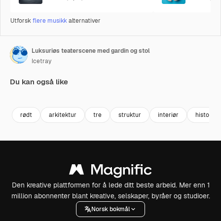
Utforsk
flere musikk
alternativer
Luksuriøs teaterscene med gardin og stol
Icetray
Du kan også like
Premium
Premium
Premium
Premium
rødt
arkitektur
tre
struktur
interiør
historie
Den kreative plattformen for å lede ditt beste arbeid. Mer enn 1
million abonnenter blant kreative, selskaper, byråer og studioer.
Norsk bokmål