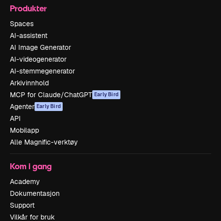
Produkter
Spaces
AI-assistent
AI Image Generator
AI-videogenerator
AI-stemmegenerator
Arkivinnhold
MCP for Claude/ChatGPT
Early Bird
Agenter
Early Bird
API
Mobilapp
Alle Magnific-verktøy
Kom i gang
Academy
Dokumentasjon
Support
Vilkår for bruk