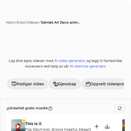
Hjem
/
Arkiv
/
Videoer
/
Sømløs Art Deco-anim…
Lag dine egne videoer med
AI-video-generator
, og legg til fantastiske
Premium
voiceovers ved hjelp av vår
AI-stemme-generator
Rediger video
Gjenskap
Opprett videoprosje
Anbefalt gratis musikk
This is it
Pop
,
Electronic
,
Groovy
,
Hopeful
,
Elegant