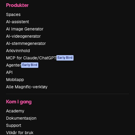
Produkter
Spaces
AI-assistent
AI Image Generator
AI-videogenerator
AI-stemmegenerator
Arkivinnhold
MCP for Claude/ChatGPT
Early Bird
Agenter
Early Bird
API
Mobilapp
Alle Magnific-verktøy
Kom i gang
Academy
Dokumentasjon
Support
Vilkår for bruk