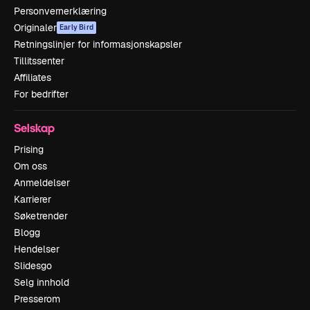
Personvernerklæring
Originaler
Early Bird
Retningslinjer for informasjonskapsler
Tillitssenter
Affiliates
For bedrifter
Selskap
Prising
Om oss
Anmeldelser
Karrierer
Søketrender
Blogg
Hendelser
Slidesgo
Selg innhold
Presserom