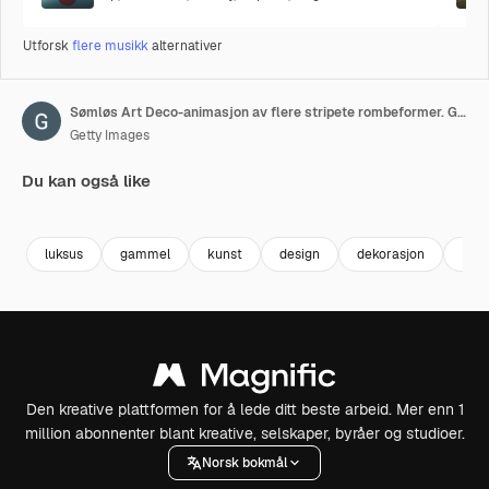
Utforsk
flere musikk
alternativer
Sømløs Art Deco-animasjon av flere stripete rombeformer. Gullbakgrunn i loop. 4K
Getty Images
Du kan også like
Premium
Premium
Premium
Premium
luksus
gammel
kunst
design
dekorasjon
Rus
Den kreative plattformen for å lede ditt beste arbeid. Mer enn 1
million abonnenter blant kreative, selskaper, byråer og studioer.
Norsk bokmål