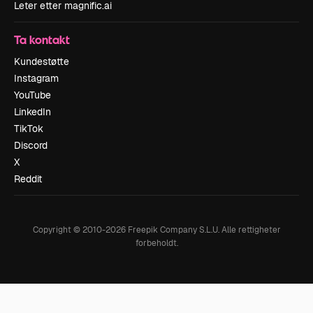
Leter etter magnific.ai
Ta kontakt
Kundestøtte
Instagram
YouTube
LinkedIn
TikTok
Discord
X
Reddit
Copyright © 2010-
2026
Freepik Company S.L.U.
Alle rettigheter
forbeholdt
.